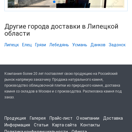
Другие города доставки в Липецкой
области
Липецк
Елец
Грязи
Лебедянь
Усмань
Данков
Задонск
Компания более 20 лет поставляет свою продукцию на Российский
рынок напрямую заказчику. Продажа натурального камня,
производство облицовочной плитки из природного камня, доставка
камня со складов в Москве и с производства. Распиловка камня под
заказ.
Продукция
Галерея
Прайс-лист
О компании
Доставка
Информация
Статьи
Карта сайта
Контакты
Политика конфиденциальности
Оферта