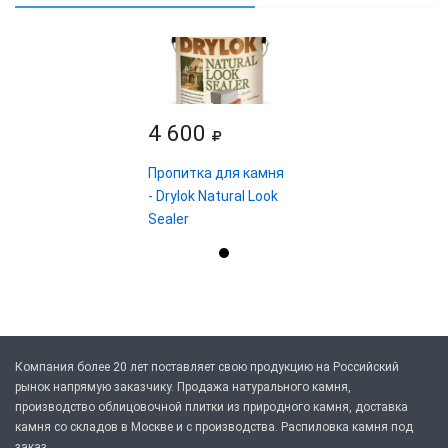
4 600
Пропитка для камня
- Drylok Natural Look
Sealer
Компания более 20 лет поставляет свою продукцию на Российский
рынок напрямую заказчику. Продажа натурального камня,
производство облицовочной плитки из природного камня, доставка
камня со складов в Москве и с производства. Распиловка камня под
заказ.