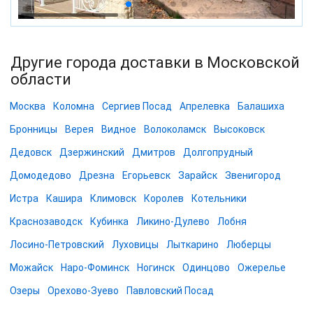
Другие города доставки в Московской
области
Москва
Коломна
Сергиев Посад
Апрелевка
Балашиха
Бронницы
Верея
Видное
Волоколамск
Высоковск
Дедовск
Дзержинский
Дмитров
Долгопрудный
Домодедово
Дрезна
Егорьевск
Зарайск
Звенигород
Истра
Кашира
Климовск
Королев
Котельники
Краснозаводск
Кубинка
Ликино-Дулево
Лобня
Лосино-Петровский
Луховицы
Лыткарино
Люберцы
Можайск
Наро-Фоминск
Ногинск
Одинцово
Ожерелье
Озеры
Орехово-Зуево
Павловский Посад