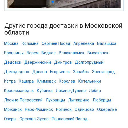
Другие города доставки в Московской
области
Москва
Коломна
Сергиев Посад
Апрелевка
Балашиха
Бронницы
Верея
Видное
Волоколамск
Высоковск
Дедовск
Дзержинский
Дмитров
Долгопрудный
Домодедово
Дрезна
Егорьевск
Зарайск
Звенигород
Истра
Кашира
Климовск
Королев
Котельники
Краснозаводск
Кубинка
Ликино-Дулево
Лобня
Лосино-Петровский
Луховицы
Лыткарино
Люберцы
Можайск
Наро-Фоминск
Ногинск
Одинцово
Ожерелье
Озеры
Орехово-Зуево
Павловский Посад