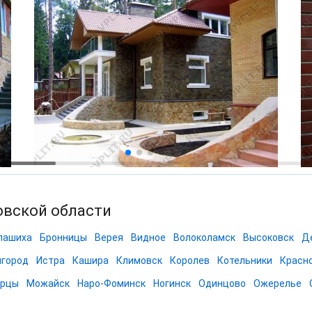
овской области
лашиха
Бронницы
Верея
Видное
Волоколамск
Высоковск
Д
игород
Истра
Кашира
Климовск
Королев
Котельники
Красн
рцы
Можайск
Наро-Фоминск
Ногинск
Одинцово
Ожерелье