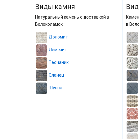
Виды камня
Вид
Натуральный камень с доставкой в
Камен
Волоколамск
в Вол
Доломит
Лемезит
Песчаник
Сланец
Шунгит