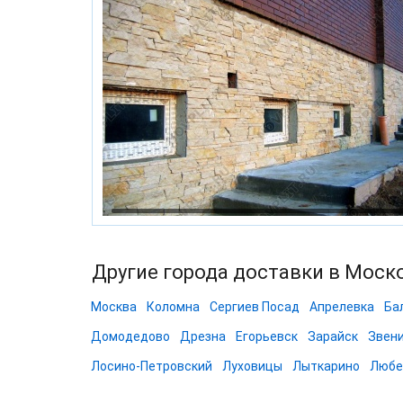
Другие города доставки в Моск
Москва
Коломна
Сергиев Посад
Апрелевка
Ба
Домодедово
Дрезна
Егорьевск
Зарайск
Звен
Лосино-Петровский
Луховицы
Лыткарино
Любе