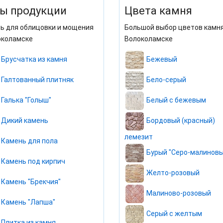
ы продукции
Цвета камня
ь для облицовки и мощения
Большой выбор цветов камня
околамске
Волоколамске
Брусчатка из камня
Бежевый
Галтованный плитняк
Бело-серый
Галька "Голыш"
Белый с бежевым
Дикий камень
Бордовый (красный)
лемезит
Камень для пола
Бурый "Серо-малиновы
Камень под кирпич
Желто-розовый
Камень "Брекчия"
Малиново-розовый
Камень "Лапша"
Серый с желтым
Плитка из камня