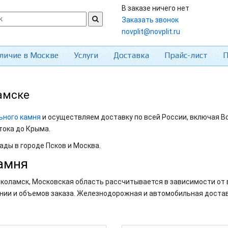
В заказе ничего нет
Заказать звонок
novplit@novplit.ru
личие в Москве
Услуги
Доставка
Прайс-лист
П
амске
ьного камня
и осуществляем доставку по всей России, включая В
тока до Крыма.
ады в городе Псков и Москва.
амня
коламск, Московская область рассчитывается в зависимости от 
нии и объемов заказа. Железнодорожная и автомобильная достав