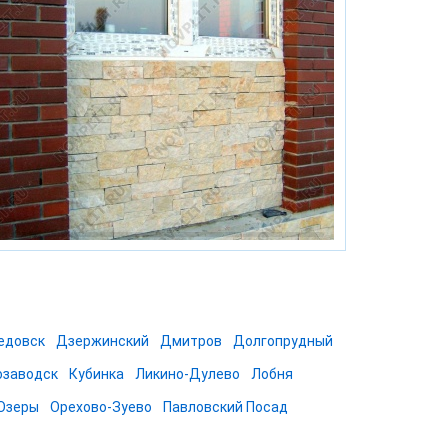
едовск
Дзержинский
Дмитров
Долгопрудный
озаводск
Кубинка
Ликино-Дулево
Лобня
Озеры
Орехово-Зуево
Павловский Посад