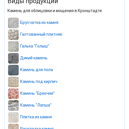
Виды продукции
Камень для облицовки и мощения в Кронштадте
Брусчатка из камня
Галтованный плитняк
Галька "Голыш"
Дикий камень
Камень для пола
Камень под кирпич
Камень "Брекчия"
Камень "Лапша"
Плитка из камня
Раскладка камня