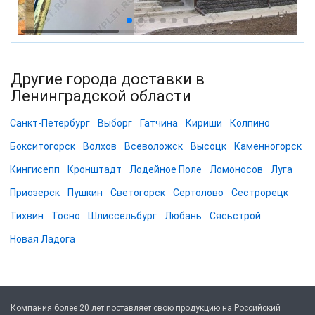
Другие города доставки в
Ленинградской области
Санкт-Петербург
Выборг
Гатчина
Кириши
Колпино
Бокситогорск
Волхов
Всеволожск
Высоцк
Каменногорск
Кингисепп
Кронштадт
Лодейное Поле
Ломоносов
Луга
Приозерск
Пушкин
Светогорск
Сертолово
Сестрорецк
Тихвин
Тосно
Шлиссельбург
Любань
Сясьстрой
Новая Ладога
Компания более 20 лет поставляет свою продукцию на Российский