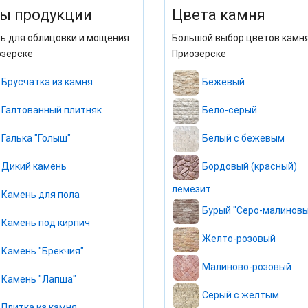
ы продукции
Цвета камня
ь для облицовки и мощения
Большой выбор цветов камня
озерске
Приозерске
Брусчатка из камня
Бежевый
Галтованный плитняк
Бело-серый
Галька "Голыш"
Белый с бежевым
Дикий камень
Бордовый (красный)
лемезит
Камень для пола
Бурый "Серо-малиновы
Камень под кирпич
Желто-розовый
Камень "Брекчия"
Малиново-розовый
Камень "Лапша"
Серый с желтым
Плитка из камня