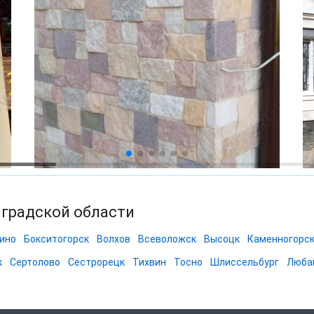
нградской области
ино
Бокситогорск
Волхов
Всеволожск
Высоцк
Каменногорс
к
Сертолово
Сестрорецк
Тихвин
Тосно
Шлиссельбург
Люба