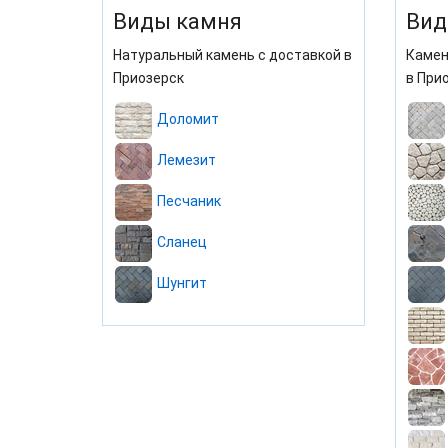
Виды камня
Вид
Натуральный камень с доставкой в
Камен
Приозерск
в При
Доломит
Лемезит
Песчаник
Сланец
Шунгит