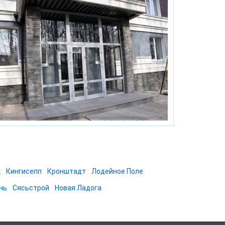
к
Кингисепп
Кронштадт
Лодейное Поле
нь
Сясьстрой
Новая Ладога