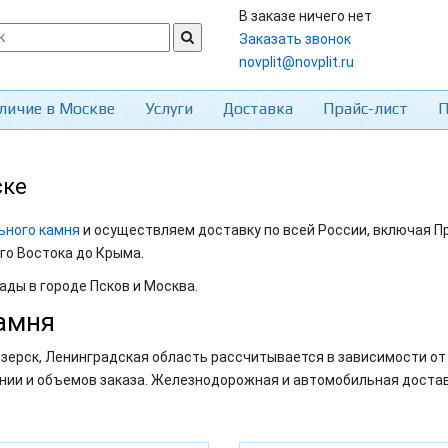
В заказе ничего нет
Заказать звонок
novplit@novplit.ru
личие в Москве
Услуги
Доставка
Прайс-лист
П
ске
ьного камня
и осуществляем доставку по всей России, включая П
го Востока до Крыма.
ады в городе Псков и Москва.
амня
зерск, Ленинградская область рассчитывается в зависимости от 
нии и объемов заказа. Железнодорожная и автомобильная достав