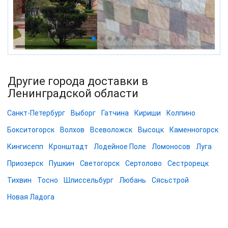
Другие города доставки в
Ленинградской области
Санкт-Петербург
Выборг
Гатчина
Кириши
Колпино
Бокситогорск
Волхов
Всеволожск
Высоцк
Каменногорск
Кингисепп
Кронштадт
Лодейное Поле
Ломоносов
Луга
Приозерск
Пушкин
Светогорск
Сертолово
Сестрорецк
Тихвин
Тосно
Шлиссельбург
Любань
Сясьстрой
Новая Ладога