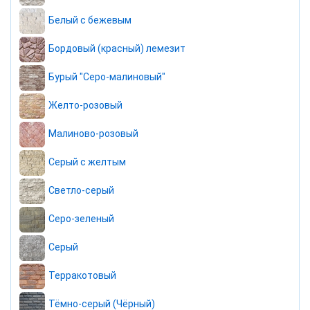
Белый с бежевым
Бордовый (красный) лемезит
Бурый "Серо-малиновый"
Желто-розовый
Малиново-розовый
Серый с желтым
Светло-серый
Серо-зеленый
Серый
Терракотовый
Тёмно-серый (Чёрный)