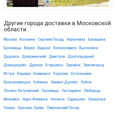
Другие города доставки в Московской
области
Москва
Коломна
Сергиев Посад
Апрелевка
Балашиха
Бронницы
Верея
Видное
Волоколамск
Высоковск
Дедовск
Дзержинский
Дмитров
Долгопрудный
Домодедово
Дрезна
Егорьевск
Зарайск
Звенигород
Истра
Кашира
Климовск
Королев
Котельники
Краснозаводск
Кубинка
Ликино-Дулево
Лобня
Лосино-Петровский
Луховицы
Лыткарино
Люберцы
Можайск
Наро-Фоминск
Ногинск
Одинцово
Ожерелье
Озеры
Орехово-Зуево
Павловский Посад