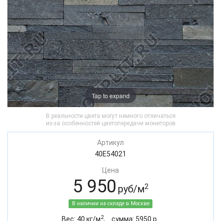
Tap to expand
В реальности цвета могут немного отличаться
из-за особенностей цветопередачи мониторов
Артикул
40E54021
Цена
5 950
2
руб/м
В наличии на складе в Москве
2
Вес:
40
кг/м
,
cумма:
5950
р