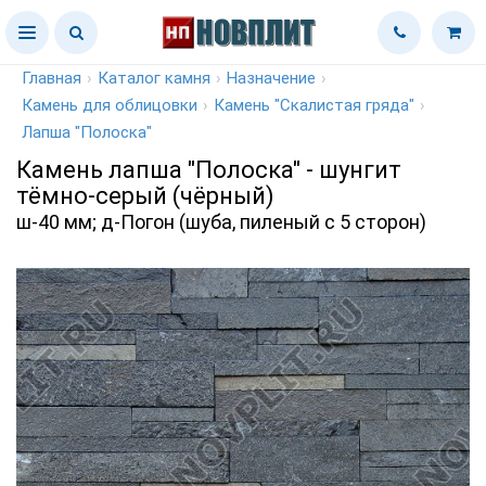
Главная
›
Каталог камня
›
Назначение
›
Камень для облицовки
›
Камень "Скалистая гряда"
›
Лапша "Полоска"
Камень лапша "Полоска" - шунгит
тёмно-серый (чёрный)
ш-40 мм; д-Погон (шуба, пиленый с 5 сторон)