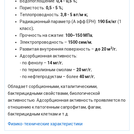
Водопоглощение:
0,4 - 0,5 %;
Пористость:
0,5 - 5 %;
Теплопроводность:
3,8 - 5 вт/м·к;
Радиационный параметр (А эфф ЕРН):
190 Бк/кг
(1
класс);
Прочность на сжатие:
100–150 МПа
;
Электропроводность –
1500 сим/м
;
2
Развитая внутренняя поверхность –
до 20 м
/г
;
Адсорбционная активность:
- по фенолу –
14 мг/г
;
- по термолизным смолам –
20 мг/г
;
- по нефтепродуктам – более
40 мг/г
;
Обладает сорбционными, каталитическими,
бактерицидными свойствами, биологической
активностью. Адсорбционная активность проявляется по
отношению к патогенным сапрофитам, фагам,
бактерицидным клеткам и т.д.
Физико-технические характеристики