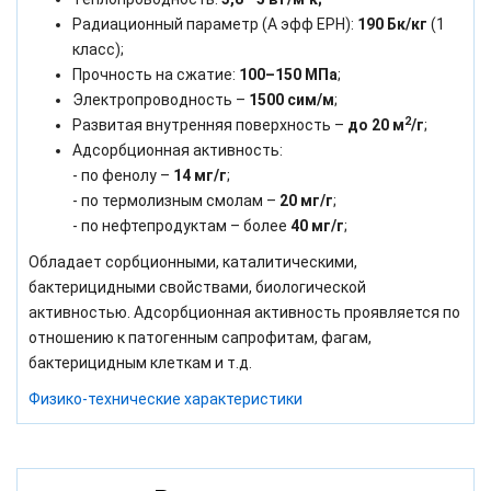
Радиационный параметр (А эфф ЕРН):
190 Бк/кг
(1
класс);
Прочность на сжатие:
100–150 МПа
;
Электропроводность –
1500 сим/м
;
2
Развитая внутренняя поверхность –
до 20 м
/г
;
Адсорбционная активность:
- по фенолу –
14 мг/г
;
- по термолизным смолам –
20 мг/г
;
- по нефтепродуктам – более
40 мг/г
;
Обладает сорбционными, каталитическими,
бактерицидными свойствами, биологической
активностью. Адсорбционная активность проявляется по
отношению к патогенным сапрофитам, фагам,
бактерицидным клеткам и т.д.
Физико-технические характеристики