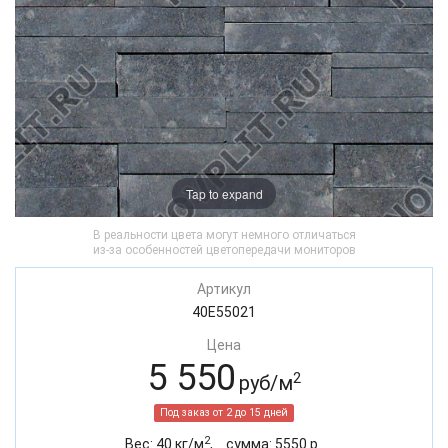
Tap to expand
В реальности цвета могут немного отличаться
из-за особенностей цветопередачи мониторов
Артикул
40E55021
Цена
5 550
2
руб/м
Под заказ от 2 до 15 дней
2
Вес:
40
кг/м
,
cумма:
5550
р