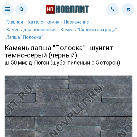
Главная
›
Каталог камня
›
Назначение
›
Камень для облицовки
›
Камень "Скалистая гряда"
›
Лапша "Полоска"
Камень лапша "Полоска" - шунгит
тёмно-серый (чёрный)
ш-50 мм; д-Погон (шуба, пиленый с 5 сторон)