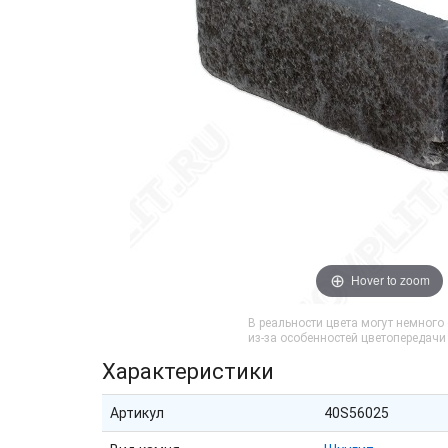
Hover to zoom
В реальности цвета могут немного
из-за особенностей цветопередач
Характеристики
Артикул
40S56025