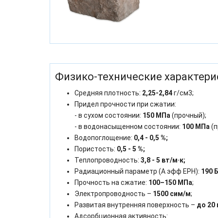
Физико-технические характери
Средняя плотность:
2,25-2,84
г/см3;
Придел прочности при сжатии:
- в сухом состоянии:
150 МПа
(прочный);
- в водонасыщенном состоянии:
100 МПа
(п
Водопоглощение:
0,4 - 0,5 %;
Пористость:
0,5 - 5 %;
Теплопроводность:
3,8 - 5 вт/м·к;
Радиационный параметр (А эфф ЕРН):
190 
Прочность на сжатие:
100–150 МПа
;
Электропроводность –
1500 сим/м
;
Развитая внутренняя поверхность –
до 20
Адсорбционная активность: