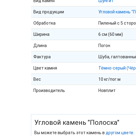
Вид камня
Шунгит
Вид продукции
Угловой камень "П
Обработка
Пиленый с 5 стор
Ширина
6 см (60 мм)
Длина
Погон
Фактура
Шуба, галтованны
Цвет камня
Тёмно-серый (Чёр
Вес
10 кг/пог.м
Производитель
Новплит
Угловой камень "Полоска"
Вы можете выбрать этот камень в
другом цвете
.