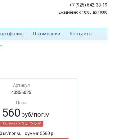
+7 (925) 642-38-19
Ежедневно с 10:00 до 19:00
ортфолио
О компании
Контакты
"
Артикул
40S56025
Цена
 560
руб/пог.м
Под заказ от 2 до 15 дней
0
кг/пог.м,
cумма:
5560
р