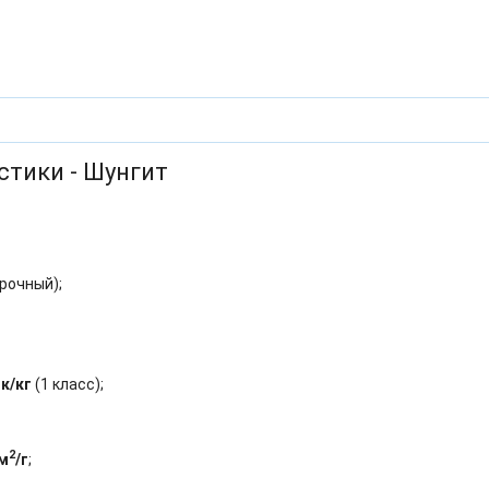
стики - Шунгит
рочный);
Бк/кг
(1 класс);
2
 м
/г
;