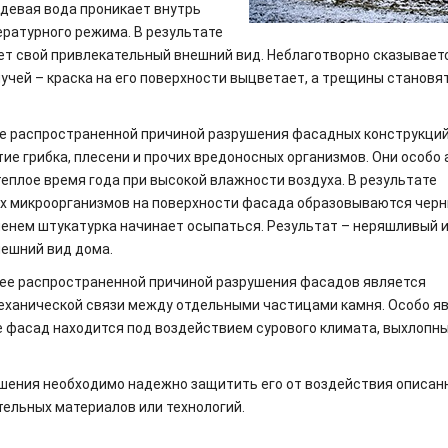
девая вода проникает внутрь
ературного режима. В результате
ет свой привлекательный внешний вид. Неблаготворно сказывает
учей – краска на его поверхности выцветает, а трещины становя
е распространенной причиной разрушения фасадных конструкци
ие грибка, плесени и прочих вредоносных организмов. Они особо
теплое время года при высокой влажности воздуха. В результате
х микроорганизмов на поверхности фасада образовываются чер
еменем штукатурка начинает осыпаться. Результат – неряшливый 
ешний вид дома.
ее распространенной причиной разрушения фасадов является
механической связи между отдельными частицами камня. Особо я
е фасад находится под воздействием сурового климата, выхлопны
шения необходимо надежно защитить его от воздействия описан
ельных материалов или технологий.