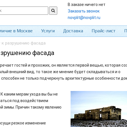
В заказе ничего нет
Заказать звонок
novplit@novplit.ru
личие в Москве
Услуги
Доставка
Прайс-лист
П
 к разрушению фасада
разрушению фасада
речает гостей и прохожих, он является первой вещью, которая со
ылый внешний вид, то такое же мнение будет складываться и о
способен не только подчеркнуть архитектурные особенности дом
 К каким мерам ухода вы бы не
ушаться под воздействием
ой зимы. Причин такому явлению
рисущи резкое изменение