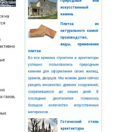
Природный или
искусственный
камень
ся на
тся
Плитка из
натурального камня:
производство,
й
виды, применение
 активно
плитки
Во все времена строители и архитекторы
ные
успешно пользовались природным
и
камнем для оформления своих жилищ,
храмов, дворцов. Мы можем даже сейчас
увидеть множество древних сооружений,
вно
сохранившихся до наших дней. В
х газов,
последние десятилетия появилось
большое количество искусственных
материалов...
ных
Готический стиль
архитектуры