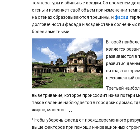
температуры и обильные осадки. Со временем дож
стены и изменяет свой объем при изменении темп
на стенах образовываются трещины, и
фасад
теря
долговечности фасада и воздействие солнечных л
более заметными.
Второй наиболе
является развит
развиваются в 
развития данны
пятна, а со вр
неухоженный вн
Третьей наибол
выветривание, которое происходит из-за потери 
такое явление наблюдается в городских домах, гд
жиров, масел и т. д.
Чтобы уберечь фасад от преждевременного разру
выше факторов при помощи инновационных строит